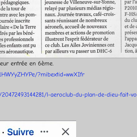
leur entrée en 6ème.
r/1HWYyZHYPe/?mibextid=wwXIfr
te/20472493144281/l-aeroclub-du-plan-de-dieu-fait-v